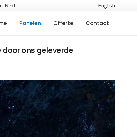
on-Next
English
me
Panelen
Offerte
Contact
e door ons geleverde