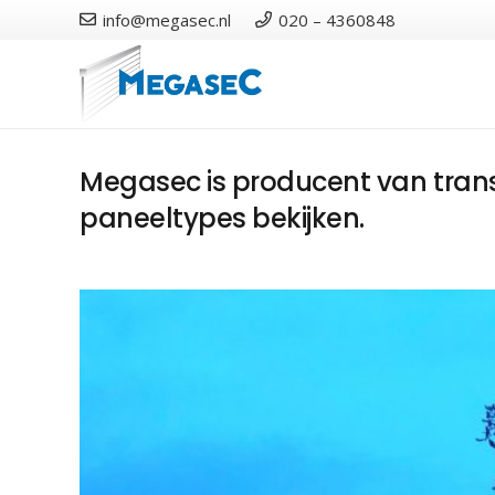
info@megasec.nl
020 – 4360848
Megasec is producent van trans
paneeltypes bekijken.